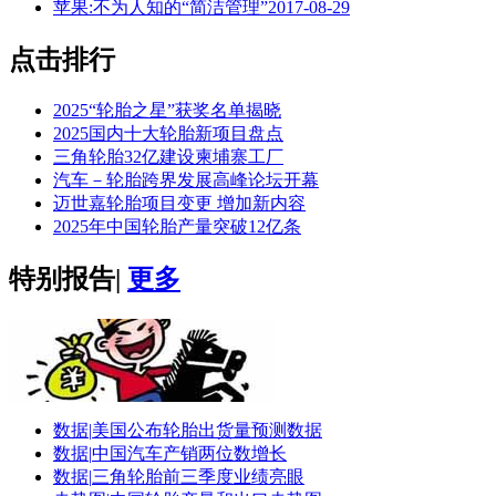
苹果:不为人知的“简洁管理”
2017-08-29
点击排行
2025“轮胎之星”获奖名单揭晓
2025国内十大轮胎新项目盘点
三角轮胎32亿建设柬埔寨工厂
汽车－轮胎跨界发展高峰论坛开幕
迈世嘉轮胎项目变更 增加新内容
2025年中国轮胎产量突破12亿条
特别报告
|
更多
数据|
美国公布轮胎出货量预测数据
数据|
中国汽车产销两位数增长
数据|
三角轮胎前三季度业绩亮眼