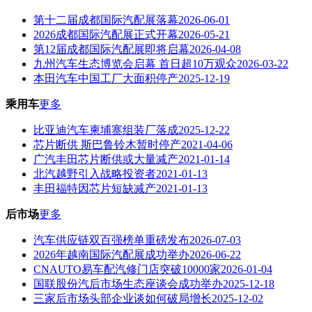
第十二届成都国际汽配展落幕
2026-06-01
2026成都国际汽配展正式开幕
2026-05-21
第12届成都国际汽配展即将启幕
2026-04-08
九州汽车生态博览会启幕 首日超10万观众
2026-03-22
本田汽车中国工厂大面积停产
2025-12-19
乘用车
更多
比亚迪汽车柬埔寨组装厂落成
2025-12-22
芯片断供 斯巴鲁铃木暂时停产
2021-04-06
广汽丰田芯片断供或大量减产
2021-01-14
北汽越野引入战略投资者
2021-01-13
丰田福特因芯片短缺减产
2021-01-13
后市场
更多
汽车供应链双百强榜单重磅发布
2026-07-03
2026年越南国际汽配展成功举办
2026-06-22
CNAUTO易车配汽修门店突破10000家
2026-01-04
国联股份汽后市场生态座谈会成功举办
2025-12-18
三家后市场头部企业谈如何破局增长
2025-12-02