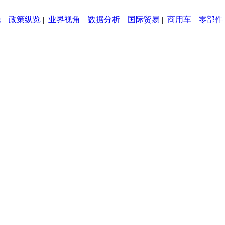
论
|
政策纵览
|
业界视角
|
数据分析
|
国际贸易
|
商用车
|
零部件