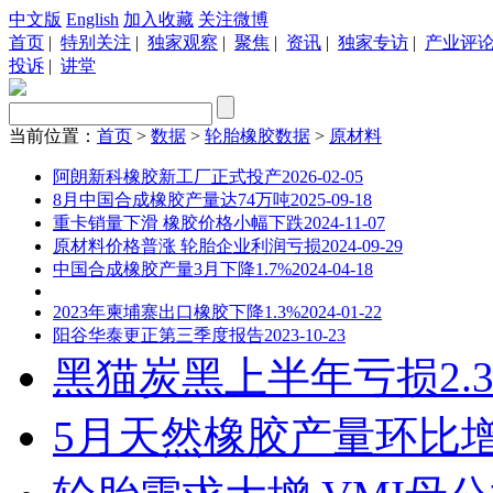
中文版
English
加入收藏
关注微博
首页
|
特别关注
|
独家观察
|
聚焦
|
资讯
|
独家专访
|
产业评
投诉
|
讲堂
当前位置：
首页
>
数据
>
轮胎橡胶数据
>
原材料
阿朗新科橡胶新工厂正式投产
2026-02-05
8月中国合成橡胶产量达74万吨
2025-09-18
重卡销量下滑 橡胶价格小幅下跌
2024-11-07
原材料价格普涨 轮胎企业利润亏损
2024-09-29
中国合成橡胶产量3月下降1.7%
2024-04-18
2023年柬埔寨出口橡胶下降1.3%
2024-01-22
阳谷华泰更正第三季度报告
2023-10-23
黑猫炭黑上半年亏损2.3
5月天然橡胶产量环比增