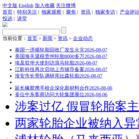
中文版
English
加入收藏
关注微博
首页
|
特别关注
|
独家观察
|
聚焦
|
资讯
|
独家专访
|
产业评
投诉
|
讲堂
当前位置：
首页
>
新闻
>
资讯
>
企业动态
泰国一违规轮胎回收厂发生火灾
2026-08-07
美国海关退税贵州轮胎8000多万
2026-08-07
埃及驻华大使到访浪马轮胎
2026-08-07
江昕科技再次启动上市辅导备案
2026-08-07
淮安市长带队调研库比森轮胎
2026-08-07
延长橡胶携手校企深化新材料合作
2026-08-06
多位中东客商访问大轮集团展位
2026-08-06
涉案过亿 假冒轮胎案主
两家轮胎企业被纳入异