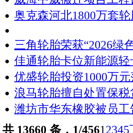
奥克森河北1800万套
三角轮胎荣获“2026绿
佳通轮胎卡位新能源轻
优盛轮胎投资1000万
浪马轮胎擅自处置保税
潍坊市华东橡胶被员工
共 13660 条，1/456
1
2
3
4
5