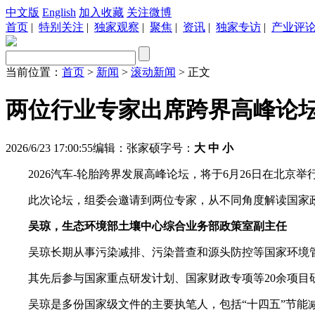
中文版
English
加入收藏
关注微博
首页
|
特别关注
|
独家观察
|
聚焦
|
资讯
|
独家专访
|
产业评
当前位置：
首页
>
新闻
>
滚动新闻
> 正文
两位行业专家出席跨界高峰论
2026/6/23 17:00:55
编辑：张家硕
字号：
大
中
小
2026汽车-轮胎跨界发展高峰论坛，将于6月26日在北京举
此次论坛，组委会邀请到两位专家，从不同角度解读国家
吴琼，生态环境部土壤中心综合业务部政策室副主任
吴琼长期从事污染减排、污染普查和源头防控等国家环境
其先后参与国家重点研发计划、国家财政专项等20余项目
吴琼是多份国家级文件的主要执笔人，包括“十四五”节