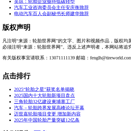
吴琼：轮胎企业亟待低碳转型
汽车工业咨询委员会主任安庆衡致辞
电动汽车百人会副秘书长师建华致辞
版权声明
凡注明“来源：轮胎世界网”的文字、图片和视频作品，版权
必须注明“来源：轮胎世界网”。违反上述声明者，本网站将追
有关版权事宜请联系：13071111139 邮箱：fenglh@tireworld.com
点击排行
2025“轮胎之星”获奖名单揭晓
2025国内十大轮胎新项目盘点
三角轮胎32亿建设柬埔寨工厂
汽车－轮胎跨界发展高峰论坛开幕
迈世嘉轮胎项目变更 增加新内容
2025年中国轮胎产量突破12亿条