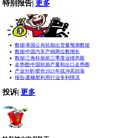
特别报告
|
更多
数据|
美国公布轮胎出货量预测数据
数据|
中国汽车产销两位数增长
数据|
三角轮胎前三季度业绩亮眼
走势图|
中国轮胎产量和出口走势图
产业分析|
胶价2021年或冲高回落
报告|
废橡胶利用行业专利情况
投诉
|
更多