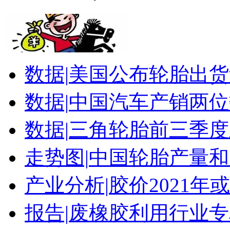
数据|
美国公布轮胎出货
数据|
中国汽车产销两位
数据|
三角轮胎前三季度
走势图|
中国轮胎产量和
产业分析|
胶价2021年
报告|
废橡胶利用行业专