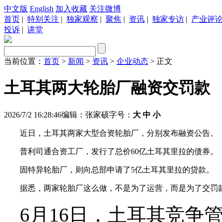
中文版
English
加入收藏
关注微博
首页
|
特别关注
|
独家观察
|
聚焦
|
资讯
|
独家专访
|
产业评
投诉
|
讲堂
当前位置：
首页
>
新闻
>
资讯
>
企业动态
> 正文
土耳其两大轮胎厂融资交罚款
2026/7/2 16:28:46
编辑：张家硕
字号：
大
中
小
近日，土耳其两家大型合资轮胎厂，分别发布融资公告。
普利司通合资工厂，发行了总价60亿土耳其里拉的债券。
固特异轮胎厂，则向总部申请了5亿土耳其里拉的贷款。
据悉，两家轮胎厂这么做，不是为了运营，而是为了交罚
6月16日，土耳其竞争