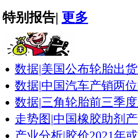
特别报告
|
更多
数据|
美国公布轮胎出货
数据|
中国汽车产销两位
数据|
三角轮胎前三季度
走势图|
中国橡胶助剂产
产业分析|
胶价2021年