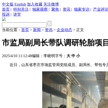
中文版
English
加入收藏
关注微博
首页
|
特别关注
|
独家观察
|
聚焦
|
资讯
|
独家专访
|
产业评
投诉
|
讲堂
当前位置：
首页
>
新闻
>
资讯
>
企业动态
> 正文
市监局副局长带队调研轮胎项
2025/4/10 11:12:48
编辑：李晓明
字号：
大
中
小
近日，山东省枣庄市场监管局党组成员、副局长、帮包专