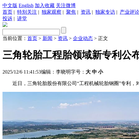
中文版
English
加入收藏
关注微博
首页
|
特别关注
|
独家观察
|
聚焦
|
资讯
|
独家专访
|
产业评
投诉
|
讲堂
当前位置：
首页
>
新闻
>
资讯
>
企业动态
> 正文
三角轮胎工程胎领域新专利公
2025/12/6 11:41:53
编辑：李晓明
字号：
大
中
小
近日，三角轮胎股份有限公司“工程机械轮胎钢圈”专利，