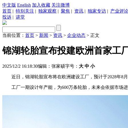
中文版
English
加入收藏
关注微博
首页
|
特别关注
|
独家观察
|
聚焦
|
资讯
|
独家专访
|
产业评
投诉
|
讲堂
当前位置：
首页
>
新闻
>
资讯
>
企业动态
> 正文
锦湖轮胎宣布投建欧洲首家工
2025/12/2 16:18:30
编辑：张家硕
字号：
大
中
小
近日，锦湖轮胎宣布将在欧洲建设工厂，预计于2028年8
工厂一期设计年产能，为600万条轮胎，未来会依据市场