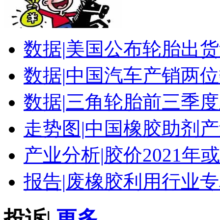
数据|
美国公布轮胎出货
数据|
中国汽车产销两位
数据|
三角轮胎前三季度
走势图|
中国橡胶助剂产
产业分析|
胶价2021年
报告|
废橡胶利用行业专
投诉
|
更多