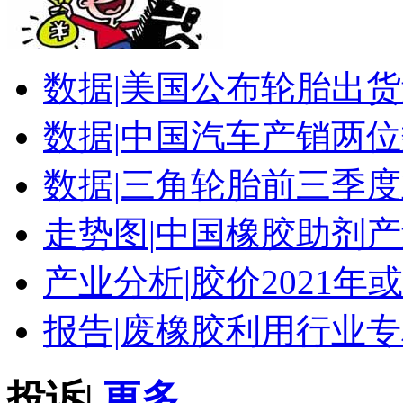
数据|
美国公布轮胎出货
数据|
中国汽车产销两位
数据|
三角轮胎前三季度
走势图|
中国橡胶助剂产
产业分析|
胶价2021年
报告|
废橡胶利用行业专
投诉
|
更多