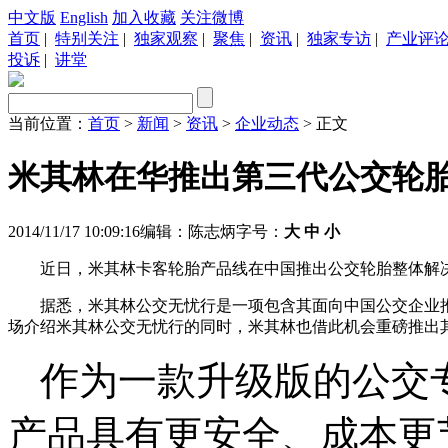
中文版
English
加入收藏
关注微博
首页
|
特别关注
|
独家观察
|
聚焦
|
资讯
|
独家专访
|
产业评
投诉
|
讲堂
当前位置：
首页
>
新闻
>
资讯
>
企业动态
> 正文
米其林在华推出第三代公交轮
2014/11/17 10:09:16
编辑：陈志炳
字号：
大
中
小
近日，米其林卡客轮胎产品线在中国推出公交轮胎整体解
据悉，米其林公交无忧行是一项包含其面向中国公交企业
场介绍米其林公交无忧行的同时，米其林也借此机会重磅推出其第三代公
作为一款升级版的公交
产品具有更安全、成本更