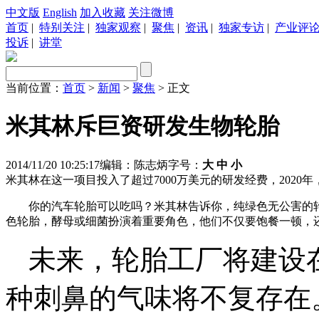
中文版
English
加入收藏
关注微博
首页
|
特别关注
|
独家观察
|
聚焦
|
资讯
|
独家专访
|
产业评
投诉
|
讲堂
当前位置：
首页
>
新闻
>
聚焦
> 正文
米其林斥巨资研发生物轮胎
2014/11/20 10:25:17
编辑：陈志炳
字号：
大
中
小
米其林在这一项目投入了超过7000万美元的研发经费，2020
你的汽车轮胎可以吃吗？米其林告诉你，纯绿色无公害的
色轮胎，酵母或细菌扮演着重要角色，他们不仅要饱餐一顿，还
未来，轮胎工厂将建设
种刺鼻的气味将不复存在