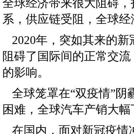
全球经济带来很大阻碍，
系，供应链受阻，全球经
2020年，突如其来的
阻碍了国际间的正常交流
的影响。
全球笼罩在“双疫情”
困难，全球汽车产销大幅
在国内，面对新冠疫情