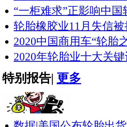
“一柜难求”正影响中国
轮胎橡胶业11月失信
2020中国商用车“轮胎
2020年轮胎业十大关键
特别报告
|
更多
数据|
美国公布轮胎出货