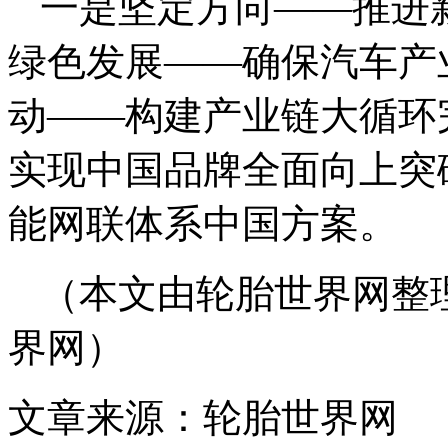
一是坚定方向——推进
绿色发展——确保汽车产
动——构建产业链大循环
实现中国品牌全面向上突
能网联体系中国方案。
（本文由轮胎世界网整
界网）
文章来源：轮胎世界网