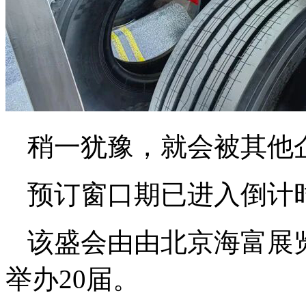
稍一犹豫，就会被其他
预订窗口期已进入倒计
该盛会由由北京海富展
举办20届。