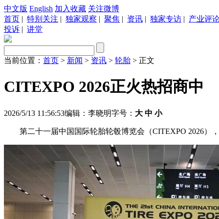
中文版
English
加入收藏
关注微博
首页
|
特别关注
|
独家观察
|
聚焦
|
资讯
|
独家专访
|
产业评
投诉
|
讲堂
当前位置：
首页
>
新闻
>
资讯
>
轮胎
> 正文
CITEXPO 2026正火热招商中
2026/5/13 11:56:53
编辑：李晓明
字号：
大
中
小
第二十一届中国国际轮胎轮毂博览会（CITEXPO 2026