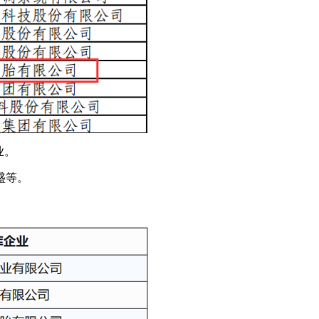
业。
盛等。