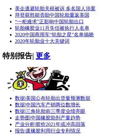
美企逃避轮胎关税被诉 多名国人涉案
拜登获胜能否助中国轮胎重返美国
“一柜难求”正影响中国轮胎出口
轮胎橡胶业11月失信被执行人名单
2020中国商用车“轮胎之星”名单揭晓
2020年轮胎业十大关键词
特别报告
|
更多
数据|
美国公布轮胎出货量预测数据
数据|
中国汽车产销两位数增长
数据|
三角轮胎前三季度业绩亮眼
走势图|
中国橡胶助剂产量趋势
产业分析|
胶价2021年或冲高回落
报告|
废橡胶利用行业专利情况