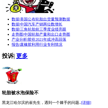
数据|
美国公布轮胎出货量预测数据
数据|
中国汽车产销两位数增长
数据|
三角轮胎前三季度业绩亮眼
走势图|
中国轮胎产量和出口走势图
产业分析|
胶价2021年或冲高回落
报告|
废橡胶利用行业专利情况
投诉
|
更多
轮胎被水泡保险不
黑龙江哈尔滨的崔先生，遇到一个棘手的问题..
[详细]