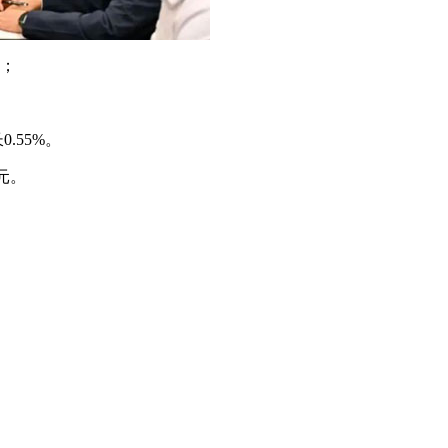
记；
.55%。
元。
）