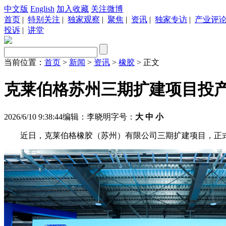
中文版
English
加入收藏
关注微博
首页
|
特别关注
|
独家观察
|
聚焦
|
资讯
|
独家专访
|
产业评
投诉
|
讲堂
当前位置：
首页
>
新闻
>
资讯
>
橡胶
> 正文
克莱伯格苏州三期扩建项目投
2026/6/10 9:38:44
编辑：李晓明
字号：
大
中
小
近日，克莱伯格橡胶（苏州）有限公司三期扩建项目，正