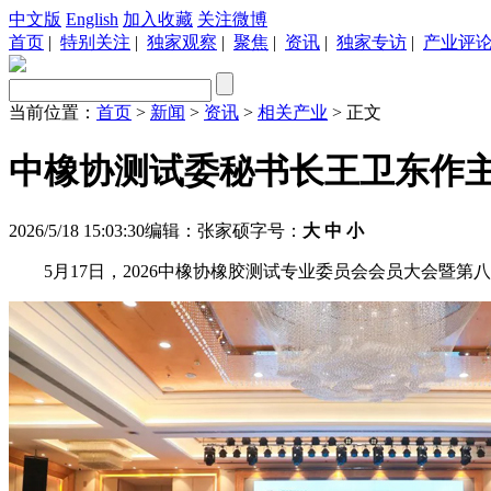
中文版
English
加入收藏
关注微博
首页
|
特别关注
|
独家观察
|
聚焦
|
资讯
|
独家专访
|
产业评
当前位置：
首页
>
新闻
>
资讯
>
相关产业
> 正文
中橡协测试委秘书长王卫东作
2026/5/18 15:03:30
编辑：张家硕
字号：
大
中
小
5月17日，2026中橡协橡胶测试专业委员会会员大会暨