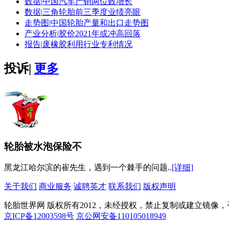
数据|
中国汽车产销两位数增长
数据|
三角轮胎前三季度业绩亮眼
走势图|
中国轮胎产量和出口走势图
产业分析|
胶价2021年或冲高回落
报告|
废橡胶利用行业专利情况
投诉
|
更多
轮胎被水泡保险不
黑龙江哈尔滨的崔先生，遇到一个棘手的问题..
[详细]
关于我们
商业服务
诚聘英才
联系我们
版权声明
轮胎世界网 版权所有2012，未经授权，禁止复制或建立镜像
京ICP备12003598号
京公网安备110105018949