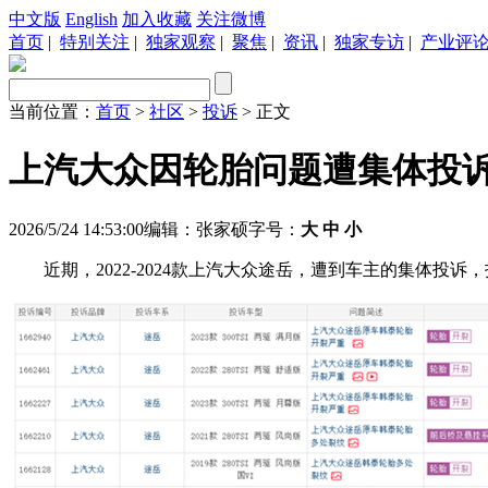
中文版
English
加入收藏
关注微博
首页
|
特别关注
|
独家观察
|
聚焦
|
资讯
|
独家专访
|
产业评
当前位置：
首页
>
社区
>
投诉
> 正文
上汽大众因轮胎问题遭集体投
2026/5/24 14:53:00
编辑：张家硕
字号：
大
中
小
近期，2022-2024款上汽大众途岳，遭到车主的集体投