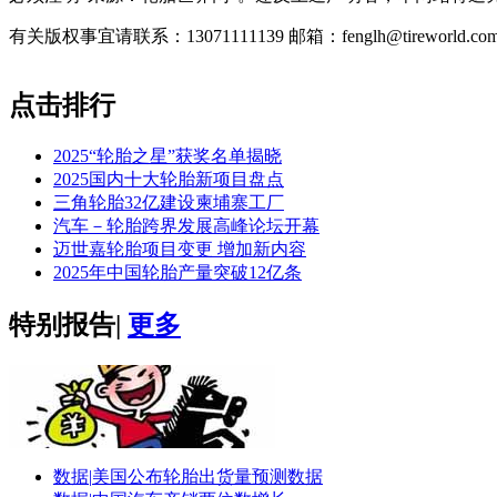
有关版权事宜请联系：13071111139 邮箱：fenglh@tireworld.com
点击排行
2025“轮胎之星”获奖名单揭晓
2025国内十大轮胎新项目盘点
三角轮胎32亿建设柬埔寨工厂
汽车－轮胎跨界发展高峰论坛开幕
迈世嘉轮胎项目变更 增加新内容
2025年中国轮胎产量突破12亿条
特别报告
|
更多
数据|
美国公布轮胎出货量预测数据