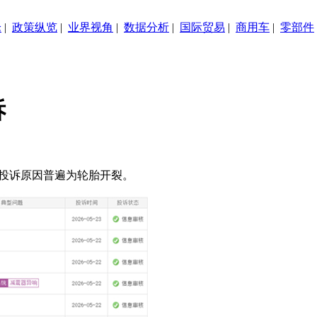
论
|
政策纵览
|
业界视角
|
数据分析
|
国际贸易
|
商用车
|
零部件
诉
诉，投诉原因普遍为轮胎开裂。