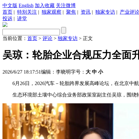
中文版
English
加入收藏
关注微博
首页
|
特别关注
|
独家观察
|
聚焦
|
资讯
|
独家专访
|
产业评
投诉
|
讲堂
当前位置：
首页
>
评论
>
独家专访
> 正文
吴琼：轮胎企业合规压力全面
2026/6/27 18:17:51
编辑：李晓明
字号：
大
中
小
6月26日，2026汽车－轮胎跨界发展高峰论坛，在北京中
生态环境部土壤中心综合业务部政策室副主任吴琼，围绕